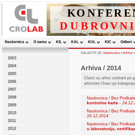
Naslovnica
O nama
KIL
KAL
KUL
KIC
Odbori
NALAZITE SE:
Naslovnica
»
Arhiva
2003
2004
Arhiva / 2014
2005
Clanci su arhivi sortirani po
2006
arhivirani člnaci po kategorij
2007
2008
Naslovnica / Bez Podkate
kontrolne karte
-
24.12
2009
Naslovnica / Bez Podkate
2010
16.12.2014
2011
Naslovnica / Bez Podkate
2012
u laboratoriju, certifik