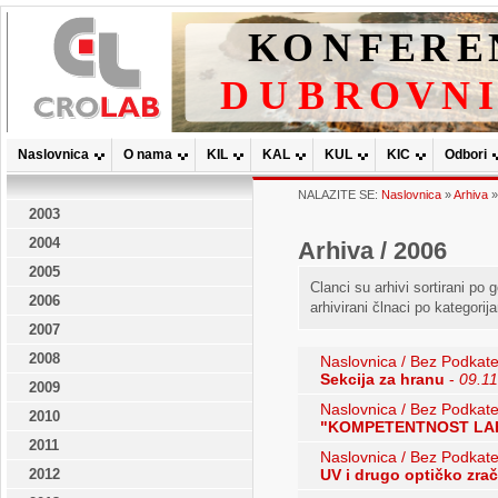
Naslovnica
O nama
KIL
KAL
KUL
KIC
Odbori
NALAZITE SE:
Naslovnica
»
Arhiva
2003
2004
Arhiva / 2006
2005
Clanci su arhivi sortirani po
2006
arhivirani člnaci po kategorij
2007
2008
Naslovnica / Bez Podkate
Sekcija za hranu
-
09.1
2009
Naslovnica / Bez Podkate
2010
"KOMPETENTNOST LA
2011
Naslovnica / Bez Podkate
2012
UV i drugo optičko zra