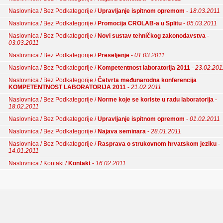
Naslovnica / Bez Podkategorije /
Upravljanje ispitnom opremom
-
18.03.2011
Naslovnica / Bez Podkategorije /
Promocija CROLAB-a u Splitu
-
05.03.2011
Naslovnica / Bez Podkategorije /
Novi sustav tehničkog zakonodavstva
-
03.03.2011
Naslovnica / Bez Podkategorije /
Preseljenje
-
01.03.2011
Naslovnica / Bez Podkategorije /
Kompetentnost laboratorija 2011
-
23.02.201
Naslovnica / Bez Podkategorije /
Četvrta međunarodna konferencija
KOMPETENTNOST LABORATORIJA 2011
-
21.02.2011
Naslovnica / Bez Podkategorije /
Norme koje se koriste u radu laboratorija
-
18.02.2011
Naslovnica / Bez Podkategorije /
Upravljanje ispitnom opremom
-
01.02.2011
Naslovnica / Bez Podkategorije /
Najava seminara
-
28.01.2011
Naslovnica / Bez Podkategorije /
Rasprava o strukovnom hrvatskom jeziku
-
14.01.2011
Naslovnica / Kontakt /
Kontakt
-
16.02.2011