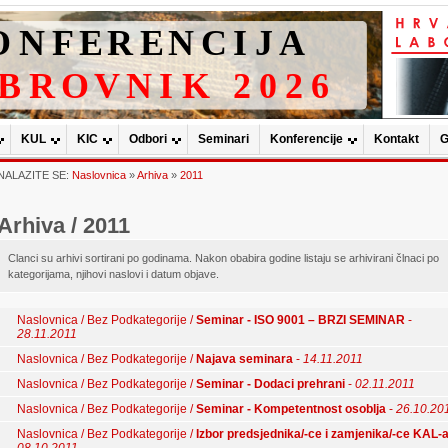
KUL
KIC
Odbori
Seminari
Konferencije
Kontakt
G
NALAZITE SE:
Naslovnica
»
Arhiva
»
2011
Arhiva / 2011
Clanci su arhivi sortirani po godinama. Nakon obabira godine listaju se arhivirani člnaci po
kategorijama, njihovi naslovi i datum objave.
Naslovnica / Bez Podkategorije /
Seminar - ISO 9001 – BRZI SEMINAR
-
28.11.2011
Naslovnica / Bez Podkategorije /
Najava seminara
-
14.11.2011
Naslovnica / Bez Podkategorije /
Seminar - Dodaci prehrani
-
02.11.2011
Naslovnica / Bez Podkategorije /
Seminar - Kompetentnost osoblja
-
26.10.20
Naslovnica / Bez Podkategorije /
Izbor predsjednika/-ce i zamjenika/-ce KAL-