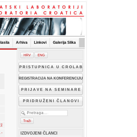
lasila
Arhiva
Linkovi
Galerija Slika
P R I S T U P N I C A U C R O L A B
REGISTRACIJA NA KONFERENCIJU
P R I J A V E N A S E M I N A R E
P R I D R U Ž E N I Č L A N O V I
11
a
-
IZDVOJENI ČLANCI