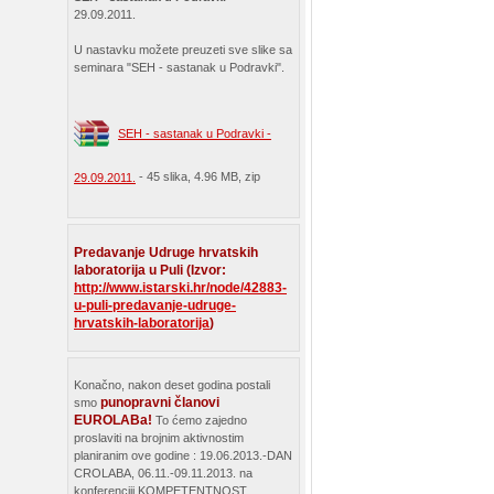
29.09.2011.
U nastavku možete preuzeti sve slike sa
seminara "SEH - sastanak u Podravki".
SEH - sastanak u Podravki -
- 45 slika, 4.96 MB, zip
29.09.2011.
Predavanje Udruge hrvatskih
laboratorija u Puli (Izvor:
http://www.istarski.hr/node/42883-
u-puli-predavanje-udruge-
hrvatskih-laboratorija
)
Konačno, nakon deset godina postali
punopravni članovi
smo
EUROLABa!
To ćemo zajedno
proslaviti na brojnim aktivnostim
planiranim ove godine : 19.06.2013.-DAN
CROLABA, 06.11.-09.11.2013. na
konferenciji KOMPETENTNOST