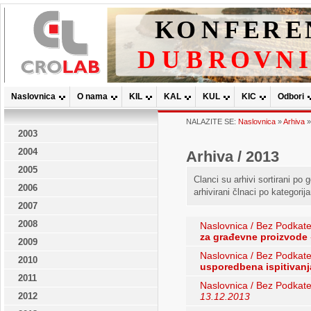
Naslovnica
O nama
KIL
KAL
KUL
KIC
Odbori
NALAZITE SE:
Naslovnica
»
Arhiva
2003
2004
Arhiva / 2013
2005
Clanci su arhivi sortirani po
2006
arhivirani člnaci po kategorij
2007
2008
Naslovnica / Bez Podkate
za građevne proizvode
2009
Naslovnica / Bez Podkate
2010
usporedbena ispitivanj
2011
Naslovnica / Bez Podkate
2012
13.12.2013