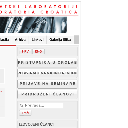
lasila
Arhiva
Linkovi
Galerija Slika
P R I S T U P N I C A U C R O L A B
REGISTRACIJA NA KONFERENCIJU
P R I J A V E N A S E M I N A R E
-
P R I D R U Ž E N I Č L A N O V I
IZDVOJENI ČLANCI