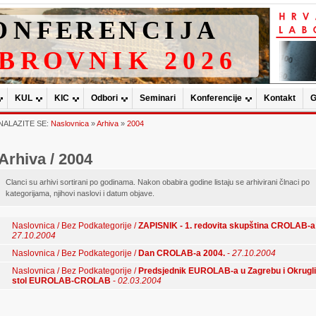
KUL
KIC
Odbori
Seminari
Konferencije
Kontakt
G
NALAZITE SE:
Naslovnica
»
Arhiva
»
2004
Arhiva / 2004
Clanci su arhivi sortirani po godinama. Nakon obabira godine listaju se arhivirani člnaci po
kategorijama, njihovi naslovi i datum objave.
Naslovnica / Bez Podkategorije /
ZAPISNIK - 1. redovita skupština CROLAB-a
27.10.2004
Naslovnica / Bez Podkategorije /
Dan CROLAB-a 2004.
-
27.10.2004
Naslovnica / Bez Podkategorije /
Predsjednik EUROLAB-a u Zagrebu i Okrugli
stol EUROLAB-CROLAB
-
02.03.2004