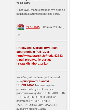
22.01.2015
U nastavku možete preuzeti sve slike sa
seminara Razumijeti kontrolne karte.
- 12 slika, 2,93 MB,
22.01.2015
zip
Predavanje Udruge hrvatskih
laboratorija u Puli (Izvor:
http://www.istarski.hr/node/42883-
u-puli-predavanje-udruge-
hrvatskih-laboratorija
)
Konačno, nakon deset godina postali
punopravni članovi
smo
EUROLABa!
To ćemo zajedno
proslaviti na brojnim aktivnostim
planiranim ove godine : 19.06.2013.-DAN
CROLABA, 06.11.-09.11.2013. na
konferenciji KOMPETENTNOST
LABORATORIJA-OPATIJA 2013. i
svečanim brojem Glasila.