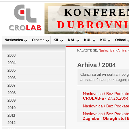
Naslovnica
O nama
KIL
KAL
KUL
KIC
Odbori
NALAZITE SE:
Naslovnica
»
Arhiva
2003
2004
Arhiva / 2004
2005
Clanci su arhivi sortirani po
2006
arhivirani člnaci po kategorij
2007
2008
Naslovnica / Bez Podkate
CROLAB-a
-
27.10.2004
2009
Naslovnica / Bez Podkate
2010
Naslovnica / Bez Podkate
2011
Zagrebu i Okrugli st
2012