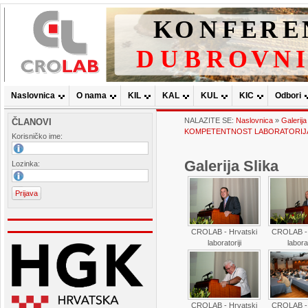
Naslovnica
O nama
KIL
KAL
KUL
KIC
Odbori
NALAZITE SE:
Naslovnica
»
Galerija
ČLANOVI
KOMPETENTNOST LABORATORIJA 12.
Korisničko ime:
Galerija Slika
Lozinka:
CROLAB - Hrvatski
CROLAB - 
laboratoriji
laborat
CROLAB - Hrvatski
CROLAB - 