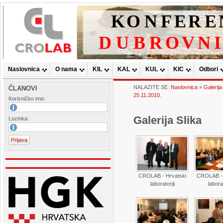
Naslovnica
O nama
KIL
KAL
KUL
KIC
Odbori
NALAZITE SE:
Naslovnica
»
Galerija
ČLANOVI
25.11.2010.
Korisničko ime:
Galerija Slika
Lozinka:
CROLAB - Hrvatski
CROLAB - 
laboratoriji
laborat