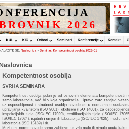
KUL
KIC
Odbori
Seminari
Konferencije
Kontakt
G
NALAZITE SE:
Naslovnica
»
Seminar: Kompetentnost osoblja 2022-01
Naslovnica
Kompetentnost osoblja
SVRHA SEMINARA
Kompetentnost osoblja jedan je od osnovnih elemenata kompetentnosti n
samo labora-torija, već bilo koje organizacije. Upravo zato zahtjevi vezan
uz osposobljenost i stručnost osoblja navode se u normama o sustavim
upravljanja kvalitetom (ISO 9001), okolišem (ISO 14001), za osposobljenos
inspekcijskih tijela (ISO/IEC 17020), certifikacijskih tijela (ISO/IEC 17065
ISO/IEC 17024), ispitnih i umjernih laboratorija (ISO/IEC 17025), medicinski
laboratorija (ISO 15189) i dr.
Međutim, norme navode samo zahtjeve, uz vrlo malo ili nimalo uputa kako