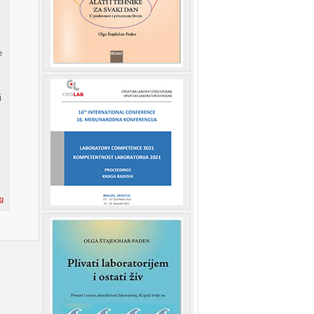
e
i
g