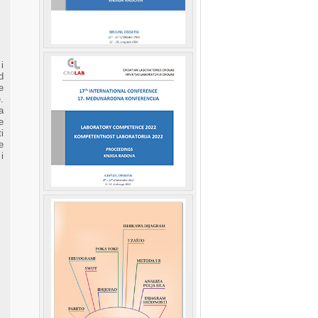
i
d
e
.
a
e
i
e
i