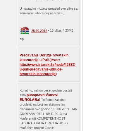
U nastavku možete preuzeti sve slike sa
seminara Laboratoriji na tržištu.
- 15 slika, 4.23MB,
25.10.2012
zip
Predavanje Udruge hrvatskih
laboratorija u Puli (Izvor:
http://www.istarski.hr/node/42883-
u-puli-predavanje-udruge-
hrvatskih-laboratorija
)
Konačno, nakon deset godina postali
punopravni članovi
smo
EUROLABa!
To ćemo zajedno
proslaviti na brojnim aktivnostim
planiranim ove godine : 19.06.2013.-DAN
CROLABA, 06.11.-09.11.2013. na
konferenciji KOMPETENTNOST
LABORATORIJA-OPATIJA 2013. i
svečanim brojem Glasila.