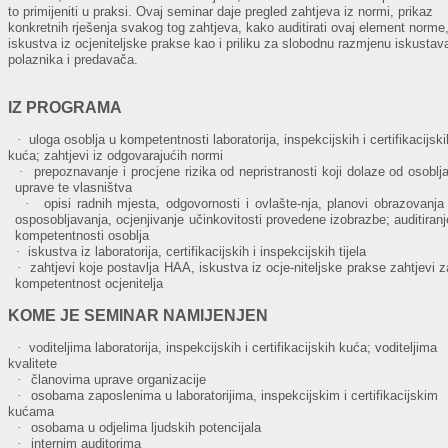
to primijeniti u praksi. Ovaj seminar daje pregled zahtjeva iz normi, prikaz
konkretnih rješenja svakog tog zahtjeva, kako auditirati ovaj element norme
iskustva iz ocjeniteljske prakse kao i priliku za slobodnu razmjenu iskustav
polaznika i predavača.
IZ PROGRAMA
·
uloga osoblja u kompetentnosti laboratorija, inspekcijskih i certifikacijski
kuća; zahtjevi iz odgovarajućih normi
·
prepoznavanje i procjene rizika od nepristranosti koji dolaze od osoblja
uprave te vlasništva
·
opisi radnih mjesta, odgovornosti i ovlašte-nja, planovi obrazovanja 
osposobljavanja, ocjenjivanje učinkovitosti provedene izobrazbe; auditiranj
kompetentnosti osoblja
·
iskustva iz laboratorija, certifikacijskih i inspekcijskih tijela
·
zahtjevi koje postavlja HAA, iskustva iz ocje-niteljske prakse zahtjevi z
kompetentnost ocjenitelja
KOME JE SEMINAR NAMIJENJEN
·
voditeljima laboratorija, inspekcijskih i certifikacijskih kuća; voditeljima
kvalitete
·
članovima uprave organizacije
·
osobama zaposlenima u laboratorijima, inspekcijskim i certifikacijskim
kućama
·
osobama u odjelima ljudskih potencijala
·
internim auditorima