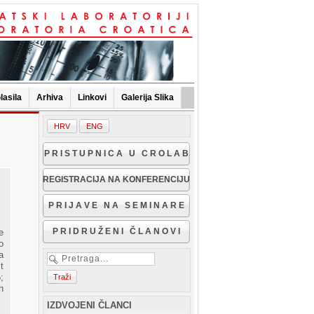
lasila
Arhiva
Linkovi
Galerija Slika
P R I S T U P N I C A U C R O L A B
REGISTRACIJA NA KONFERENCIJU
P R I J A V E N A S E M I N A R E
P R I D R U Ž E N I Č L A N O V I
e
o
a
t
;
h
IZDVOJENI ČLANCI