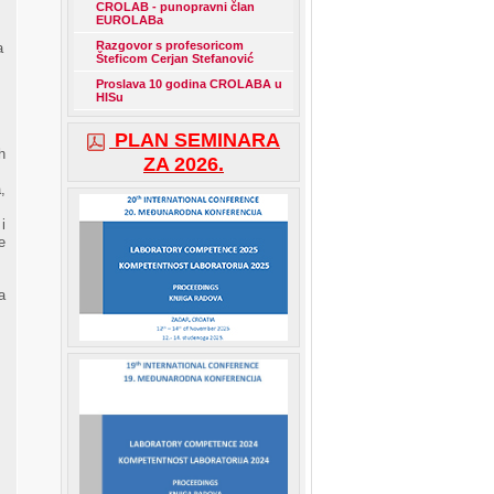
CROLAB - punopravni član
EUROLABa
,
Razgovor s profesoricom
a
Šteficom Cerjan Stefanović
Proslava 10 godina CROLABA u
HISu
PLAN SEMINARA
h
ZA 2026.
,
i
e
a