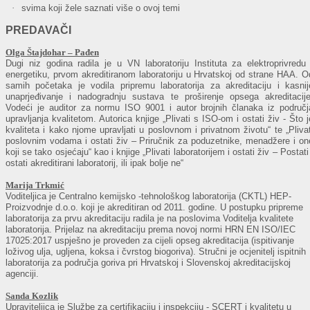
·
svima koji žele saznati više o ovoj temi
PREDAVAČI
Olga Štajdohar – Pađen
Dugi niz godina radila je u VN laboratoriju Instituta za elektroprivredu 
energetiku, prvom akreditiranom laboratoriju u Hrvatskoj od strane HAA. O
samih početaka je vodila pripremu laboratorija za akreditaciju i kasnij
unaprjeđivanje i nadogradnju sustava te proširenje opsega akreditacije
Vodeći je auditor za normu ISO 9001 i autor brojnih članaka iz područj
upravljanja kvalitetom. Autorica knjige „Plivati s ISO-om i ostati živ - Što j
kvaliteta i kako njome upravljati u poslovnom i privatnom životu“ te „Plivat
poslovnim vodama i ostati živ – Priručnik za poduzetnike, menadžere i on
koji se tako osjećaju“ kao i knjige „Plivati laboratorijem i ostati živ – Postati 
ostati akreditirani laboratorij, ili ipak bolje ne“
Marija Trkmić
Voditeljica je Centralno kemijsko -tehnološkog laboratorija (CKTL) HEP-
Proizvodnje d.o.o. koji je akreditiran od 2011. godine. U postupku pripreme
laboratorija za prvu akreditaciju radila je na poslovima Voditelja kvalitete
laboratorija. Prijelaz na akreditaciju prema novoj normi HRN EN ISO/IEC
17025:2017 uspješno je proveden za cijeli opseg akreditacija (ispitivanje
loživog ulja, ugljena, koksa i čvrstog biogoriva). Stručni je ocjenitelj ispitnih
laboratorija za područja goriva pri Hrvatskoj i Slovenskoj akreditacijskoj
agenciji
.
Sanda Kozlik
Upraviteljica je Službe za certifikaciju i inspekciju - SCERT i kvalitetu u