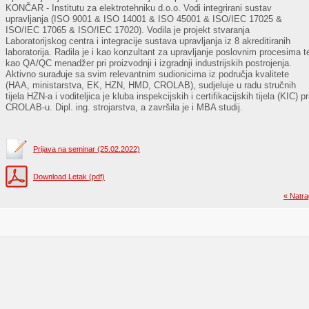
KONČAR - Institutu za elektrotehniku d.o.o. Vodi integrirani sustav
upravljanja (ISO 9001 & ISO 14001 & ISO 45001 & ISO/IEC 17025 &
ISO/IEC 17065 & ISO/IEC 17020). Vodila je projekt stvaranja
Laboratorijskog centra i integracije sustava upravljanja iz 8 akreditiranih
laboratorija. Radila je i kao konzultant za upravljanje poslovnim procesima t
kao QA/QC menadžer pri proizvodnji i izgradnji industrijskih postrojenja.
Aktivno surađuje sa svim relevantnim sudionicima iz područja kvalitete
(HAA, ministarstva, EK, HZN, HMD, CROLAB), sudjeluje u radu stručnih
tijela HZN-a i voditeljica je kluba inspekcijskih i certifikacijskih tijela (KIC) pr
CROLAB-u. Dipl. ing. strojarstva, a završila je i MBA studij.
Prijava na seminar (25.02.2022)
Download Letak (pdf)
« Natra